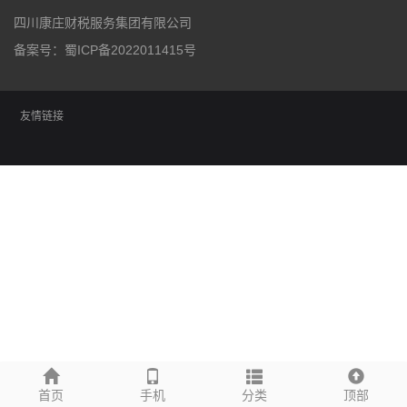
四川康庄财税服务集团有限公司
备案号：
蜀ICP备2022011415号
友情链接
首页
手机
分类
顶部