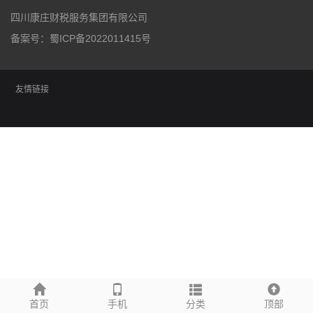
四川康庄财税服务集团有限公司
备案号：
蜀ICP备2022011415号
友情链接
首页
手机
分类
顶部