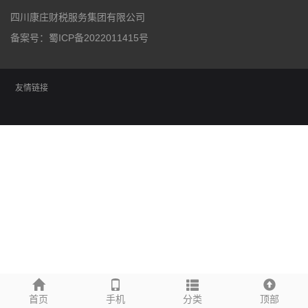
四川康庄财税服务集团有限公司
备案号：
蜀ICP备2022011415号
友情链接
首页
手机
分类
顶部