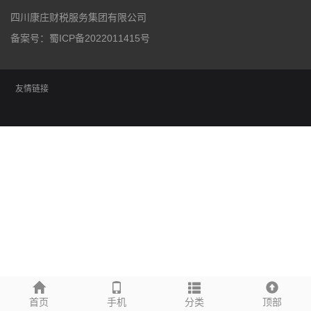
四川康庄财税服务集团有限公司
备案号：
蜀ICP备2022011415号
友情链接
首页
手机
分类
顶部