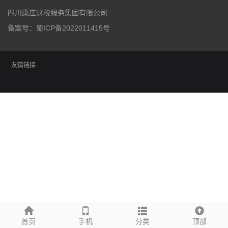
四川康庄财税服务集团有限公司
备案号：
蜀ICP备2022011415号
友情链接
首页
手机
分类
顶部